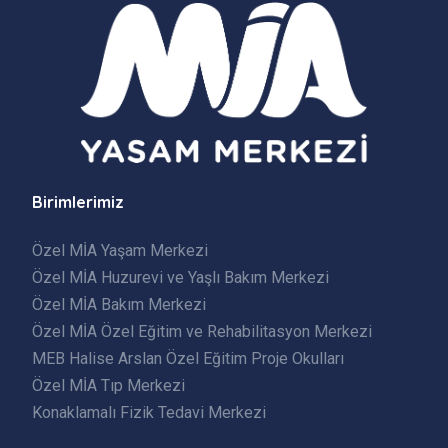
Birimlerimiz
Özel MİA Yaşam Merkezi
Özel MİA Huzurevi ve Yaşlı Bakım Merkezi
Özel MİA Bakım Merkezi
Özel MİA Özel Eğitim ve Rehabilitasyon Merkezi
MEB Halise Arslan Özel Eğitim Proje Okulları
Özel MİA Tıp Merkezi
Konaklamalı Fizik Tedavi Merkezi