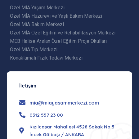
Özel MİA Yaşam Merkezi
Özel MİA Huzurevi ve Yaşlı Bakım Merkezi
Özel MİA Bakım Merkezi
Özel MİA Özel Eğitim ve Rehabilitasyon Merkezi
MEB Halise Arslan Özel Eğitim Proje Okulları
Özel MİA Tıp Merkezi
Konaklamalı Fizik Tedavi Merkezi
İletişim
mia@miayasammerkezi.com
0312 557 23 00
Kızılcaşar Mahallesi 4528 Sokak No:5
İncek Gölbaşı / ANKARA