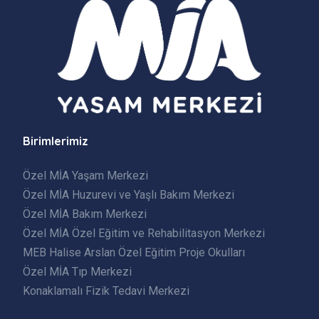
Birimlerimiz
Özel MİA Yaşam Merkezi
Özel MİA Huzurevi ve Yaşlı Bakım Merkezi
Özel MİA Bakım Merkezi
Özel MİA Özel Eğitim ve Rehabilitasyon Merkezi
MEB Halise Arslan Özel Eğitim Proje Okulları
Özel MİA Tıp Merkezi
Konaklamalı Fizik Tedavi Merkezi